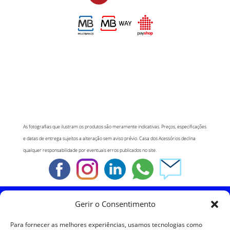
As fotografias que ilustram os produtos são meramente indicativas. Preços, especificações
e datas de entrega sujeitos a alteração sem aviso prévio. Casa dos Acessórios declina
qualquer responsabilidade por eventuais erros publicados no site.
Gerir o Consentimento
Política de Cookies
Para fornecer as melhores experiências, usamos tecnologias como