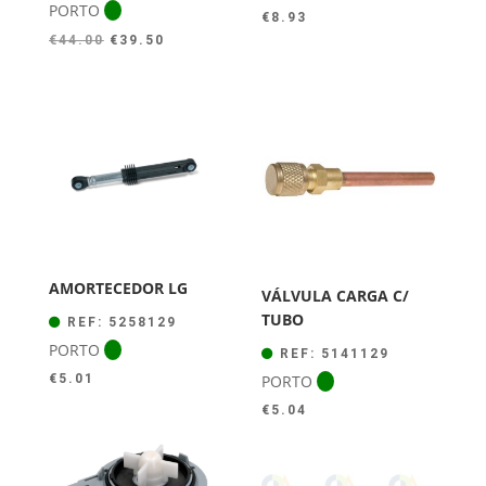
PORTO
€
8.93
O
O
€
44.00
€
39.50
preço
preço
original
atual
era:
é:
€44.00.
€39.50.
AMORTECEDOR LG
VÁLVULA CARGA C/
TUBO
REF: 5258129
PORTO
REF: 5141129
PORTO
€
5.01
€
5.04