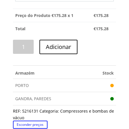
Preço do Produto €
175.28
x 1
€
175.28
Total
€
175.28
Quantidade
Adicionar
de
COMPRESSOR
3/8
ALTA
Armazém
Stock
R134
PORTO
GANDRA, PAREDES
REF:
5216131
Categoria:
Compressores e bombas de
vácuo
Esconder preços