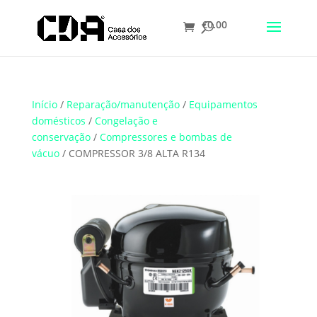
€
0.00
Translate
Início
/
Reparação/manutenção
/
Equipamentos
domésticos
/
Congelação e
conservação
/
Compressores e bombas de
vácuo
/ COMPRESSOR 3/8 ALTA R134