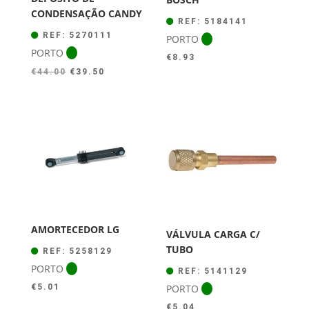
CONDENSAÇÃO CANDY
REF: 5184141
REF: 5270111
PORTO
PORTO
€
8.93
O
O
€
44.00
€
39.50
preço
preço
original
atual
era:
é:
€44.00.
€39.50.
AMORTECEDOR LG
VÁLVULA CARGA C/
TUBO
REF: 5258129
PORTO
REF: 5141129
PORTO
€
5.01
€
5.04