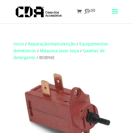
€
0.00
Translate
Início
/
Reparação/manutenção
/
Equipamentos
domésticos
/
Máquina lavar loiça
/
Gavetas de
detergente
/ BOBINE