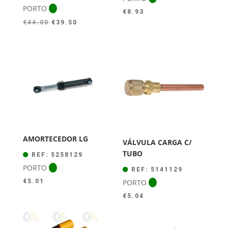
PORTO
€
8.93
O
O
€
44.00
€
39.50
preço
preço
original
atual
era:
é:
€44.00.
€39.50.
AMORTECEDOR LG
VÁLVULA CARGA C/
TUBO
REF: 5258129
PORTO
REF: 5141129
PORTO
€
5.01
€
5.04