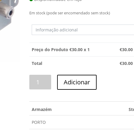
Em stock (pode ser encomendado sem stock)
Preço do Produto €
30.00
x 1
€
30.00
Total
€
30.00
Quantidade
Adicionar
de
MAGNETRON
BSH
Armazém
St
PORTO