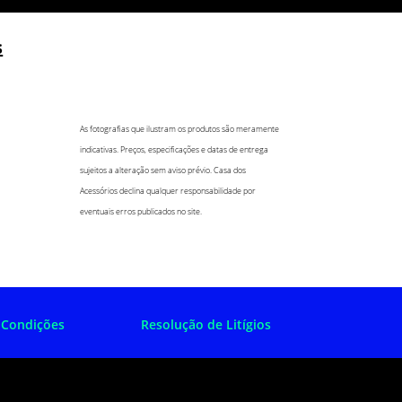
s
As fotografias que ilustram os produtos são meramente
indicativas. Preços, especificações e datas de entrega
sujeitos a alteração sem aviso prévio. Casa dos
Acessórios declina qualquer responsabilidade por
eventuais erros publicados no site.
 Condições
Resolução de Litígios