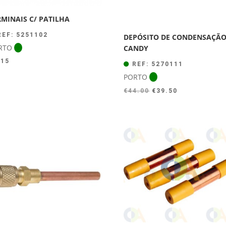
RMINAIS C/ PATILHA
EF: 5251102
DEPÓSITO DE CONDENSAÇÃ
RTO
CANDY
.15
REF: 5270111
PORTO
O
O
€
44.00
€
39.50
preço
preço
original
atual
era:
é:
€44.00.
€39.50.