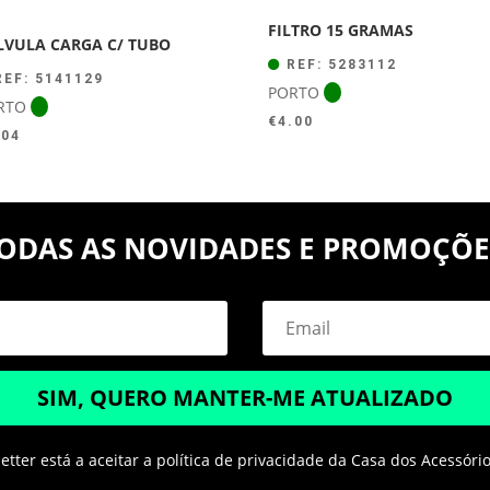
FILTRO 15 GRAMAS
LVULA CARGA C/ TUBO
REF: 5283112
EF: 5141129
PORTO
RTO
€
4.00
.04
ODAS AS NOVIDADES E PROMOÇÕE
SIM, QUERO MANTER-ME ATUALIZADO
tter está a aceitar a política de privacidade da Casa dos Acessóri