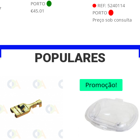
PORTO
REF: 5240114
7
€
45.01
PORTO
Preço sob consulta
POPULARES
Promoção!