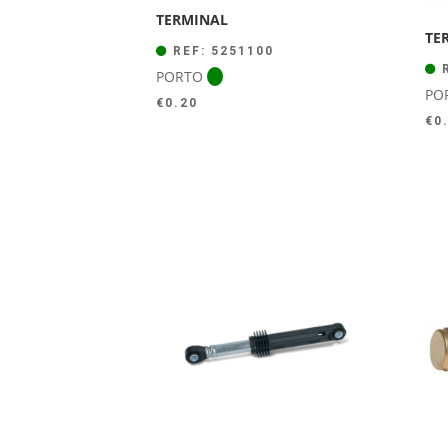
TERMINAL
TE
REF: 5251100
R
PORTO
PO
€
0.20
€
0