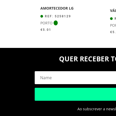
AMORTECEDOR LG
VÁ
REF: 5258129
R
PORTO
PO
€
5.01
€
5
QUER RECEBER T
Ao subscrever a newsle