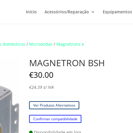
Início
Acessórios/Reparação
Equipamentos
s domésticos
/
Microondas
/
Magnetrons e
MAGNETRON BSH
€
30.00
€
24.39
s/ IVA
Ver Produtos Alternativos
Confirmar compatibilidade
Disponibilidade em loja