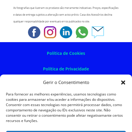
As fotografias que ilustram os produtos são meramente indicativas. Preços, especificações
e datas de entrega sujeitos a alteração sem aviso prévio. Casa dos Acessórios declina
qualquer responsabilidade por eventuais erros publicados no site.
Política de Cookies
Política de Privacidade
Gerir o Consentimento
Política de Devoluções
Para fornecer as melhores experiências, usamos tecnologias como
cookies para armazenar e/ou aceder a informações do dispositivo.
Termos e Condições
Consentir com essas tecnologias nos permitirá processar dados, como
comportamento de navegação ou IDs exclusivos neste site. Não
consentir ou retirar o consentimento pode afetar negativamante certos
Resolução de Litígios
recursos e funções.