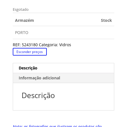
Esgotado
Armazém
Stock
PORTO
REF:
5243180
Categoria:
Vidros
Esconder preços
Descrição
Informação adicional
Descrição
Nota: as fotografias que ilustram os produtos são