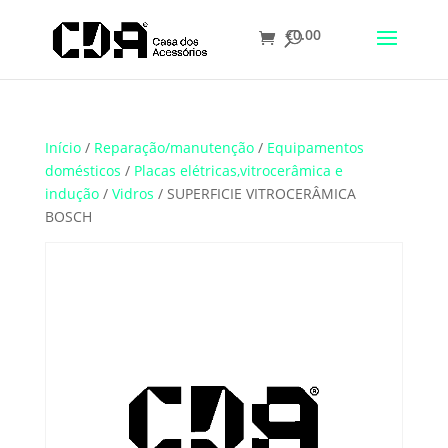
€
0.00
Translate
Início
/
Reparação/manutenção
/
Equipamentos
domésticos
/
Placas elétricas,vitrocerâmica e
indução
/
Vidros
/ SUPERFICIE VITROCERÂMICA
BOSCH