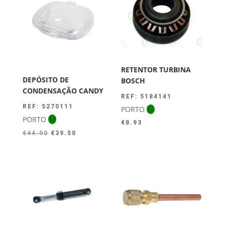
RETENTOR TURBINA
DEPÓSITO DE
BOSCH
CONDENSAÇÃO CANDY
REF: 5184141
REF: 5270111
PORTO
PORTO
€
8.93
O
O
€
44.00
€
39.50
preço
preço
original
atual
era:
é:
€44.00.
€39.50.