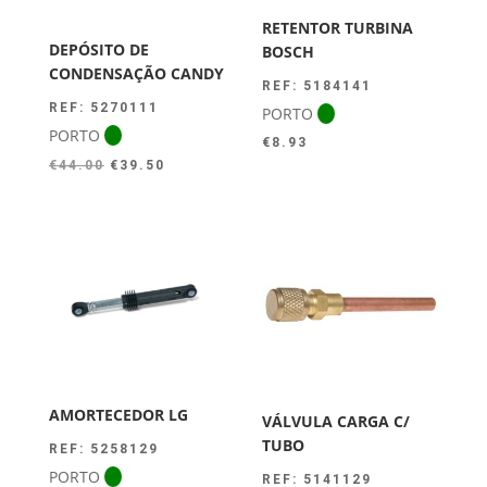
RETENTOR TURBINA
DEPÓSITO DE
BOSCH
CONDENSAÇÃO CANDY
REF: 5184141
REF: 5270111
PORTO
PORTO
€
8.93
O
O
€
44.00
€
39.50
preço
preço
original
atual
era:
é:
€44.00.
€39.50.
AMORTECEDOR LG
VÁLVULA CARGA C/
TUBO
REF: 5258129
PORTO
REF: 5141129