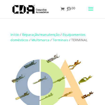
€
0.00
Translate
Início
/
Reparação/manutenção
/
Equipamentos
domésticos
/
Multimarca
/
Terminais
/ TERMINAL