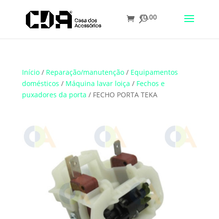
€
0.00
Translate
Início
/
Reparação/manutenção
/
Equipamentos
domésticos
/
Máquina lavar loiça
/
Fechos e
puxadores da porta
/ FECHO PORTA TEKA