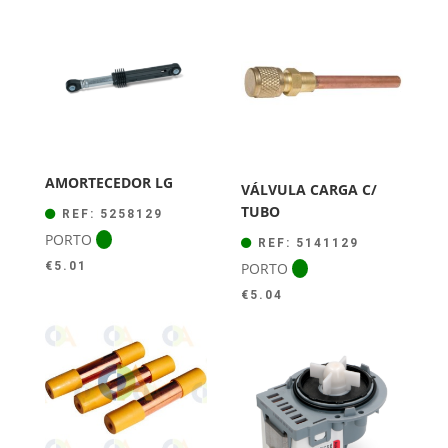
original
atual
era:
é:
€44.00.
€39.50.
AMORTECEDOR LG
VÁLVULA CARGA C/
TUBO
REF: 5258129
PORTO
REF: 5141129
PORTO
€
5.01
€
5.04