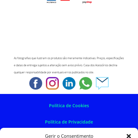
As fotografias que ilustram os produtos são meramente indicativas. Preços, especificações
e datas de entrega sujeitos a alteração sem aviso prévio. Casa dos Acessórios declina
qualquer responsabilidade por eventuais erros publicados no site.
Política de Cookies
Política de Privacidade
Gerir o Consentimento