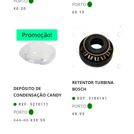
PORTO
PORTO
€
0.20
€
0.15
Promoção!
RETENTOR TURBINA
DEPÓSITO DE
BOSCH
CONDENSAÇÃO CANDY
REF: 5184141
REF: 5270111
PORTO
PORTO
€
8.93
O
O
€
44.00
€
39.50
preço
preço