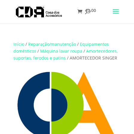
€
0.00
Translate
Início
/
Reparação/manutenção
/
Equipamentos
domésticos
/
Máquina lavar roupa
/
Amortecedores,
suportes, ferodos e patins
/ AMORTECEDOR SINGER