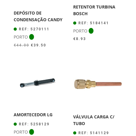
RETENTOR TURBINA
DEPÓSITO DE
BOSCH
CONDENSAÇÃO CANDY
REF: 5184141
REF: 5270111
PORTO
PORTO
€
8.93
O
O
€
44.00
€
39.50
preço
preço
original
atual
era:
é:
€44.00.
€39.50.
AMORTECEDOR LG
VÁLVULA CARGA C/
TUBO
REF: 5258129
PORTO
REF: 5141129