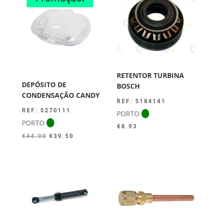
RETENTOR TURBINA
DEPÓSITO DE
BOSCH
CONDENSAÇÃO CANDY
REF: 5184141
REF: 5270111
PORTO
PORTO
€
8.93
O
O
€
44.00
€
39.50
preço
preço
original
atual
era:
é:
€44.00.
€39.50.