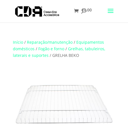
€
0.00
Translate
Início
/
Reparação/manutenção
/
Equipamentos
domésticos
/
Fogão e forno
/
Grelhas, tabuleiros,
laterais e suportes
/ GRELHA BEKO