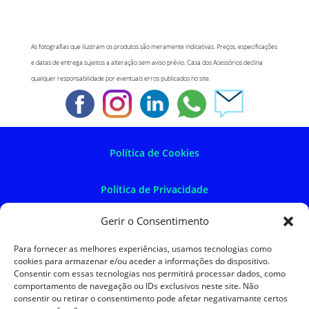
As fotografias que ilustram os produtos são meramente indicativas. Preços, especificações
e datas de entrega sujeitos a alteração sem aviso prévio. Casa dos Acessórios declina
qualquer responsabilidade por eventuais erros publicados no site.
Política de Cookies
Política de Privacidade
Gerir o Consentimento
Política de Devoluções
Para fornecer as melhores experiências, usamos tecnologias como
cookies para armazenar e/ou aceder a informações do dispositivo.
Termos e Condições
Consentir com essas tecnologias nos permitirá processar dados, como
comportamento de navegação ou IDs exclusivos neste site. Não
consentir ou retirar o consentimento pode afetar negativamante certos
Resolução de Litígios