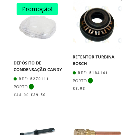
Promoção!
RETENTOR TURBINA
DEPÓSITO DE
BOSCH
CONDENSAÇÃO CANDY
REF: 5184141
REF: 5270111
PORTO
PORTO
€
8.93
O
O
€
44.00
€
39.50
preço
preço
original
atual
era:
é:
€44.00.
€39.50.