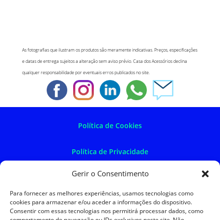
As fotografias que ilustram os produtos são meramente indicativas. Preços, especificações
e datas de entrega sujeitos a alteração sem aviso prévio. Casa dos Acessórios declina
qualquer responsabilidade por eventuais erros publicados no site.
Política de Cookies
Política de Privacidade
Gerir o Consentimento
Política de Devoluções
Para fornecer as melhores experiências, usamos tecnologias como
cookies para armazenar e/ou aceder a informações do dispositivo.
Termos e Condições
Consentir com essas tecnologias nos permitirá processar dados, como
comportamento de navegação ou IDs exclusivos neste site. Não