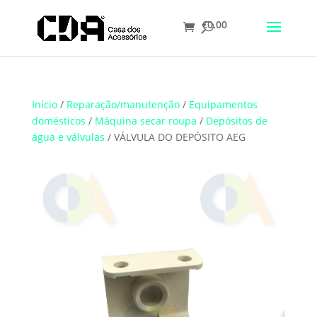
€
0.00
Translate
Início
/
Reparação/manutenção
/
Equipamentos
domésticos
/
Máquina secar roupa
/
Depósitos de
água e válvulas
/ VÁLVULA DO DEPÓSITO AEG