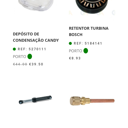
RETENTOR TURBINA
DEPÓSITO DE
BOSCH
CONDENSAÇÃO CANDY
REF: 5184141
REF: 5270111
PORTO
PORTO
€
8.93
O
O
€
44.00
€
39.50
preço
preço
original
atual
era:
é:
€44.00.
€39.50.