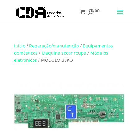
€
0.00
Translate
Início
/
Reparação/manutenção
/
Equipamentos
domésticos
/
Máquina secar roupa
/
Módulos
eletrónicos
/ MÓDULO BEKO