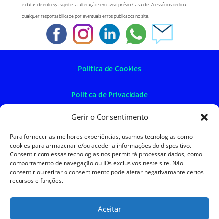
e datas de entrega sujeitos a alteração sem aviso prévio. Casa dos Acessórios declina
qualquer responsabilidade por eventuais erros publicados no site.
Política de Cookies
Política de Privacidade
Gerir o Consentimento
Política de Devoluções
Para fornecer as melhores experiências, usamos tecnologias como
cookies para armazenar e/ou aceder a informações do dispositivo.
Termos e Condições
Consentir com essas tecnologias nos permitirá processar dados, como
comportamento de navegação ou IDs exclusivos neste site. Não
consentir ou retirar o consentimento pode afetar negativamante certos
Resolução de Litígios
recursos e funções.
Aceitar
SKySIGMA