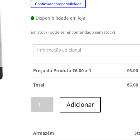
Confirmar compatibilidade
Disponibilidade em loja
Em stock (pode ser encomendado sem stock)
Preço do Produto €
6.00
x 1
€
6.00
Total
€
6.00
Quantidade
Adicionar
de
SILICONE
ALTA
TEMPERATURA
Armazém
St
85gr.