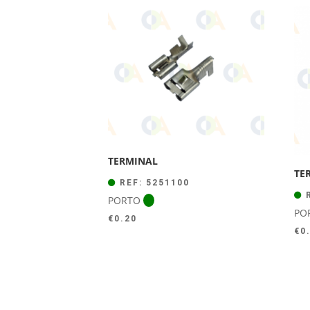
TERMINAL
TE
REF: 5251100
R
PORTO
PO
€
0.20
€
0