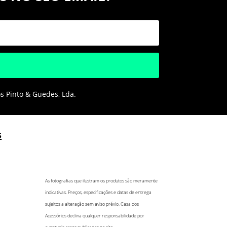
os Pinto & Guedes, Lda.
s
As fotografias que ilustram os produtos são meramente
indicativas. Preços, especificações e datas de entrega
sujeitos a alteração sem aviso prévio. Casa dos
Acessórios declina qualquer responsabilidade por