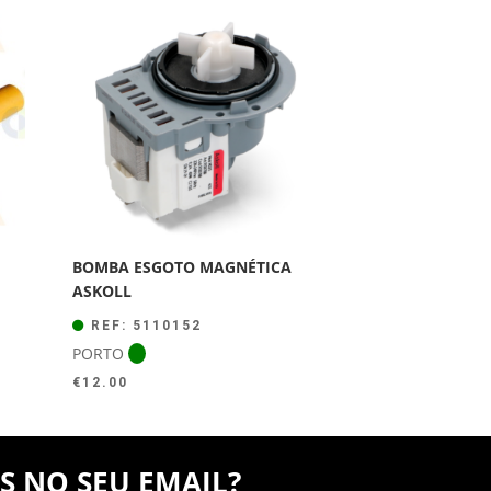
BOMBA ESGOTO MAGNÉTICA
ASKOLL
REF: 5110152
PORTO
€
12.00
S NO SEU EMAIL?