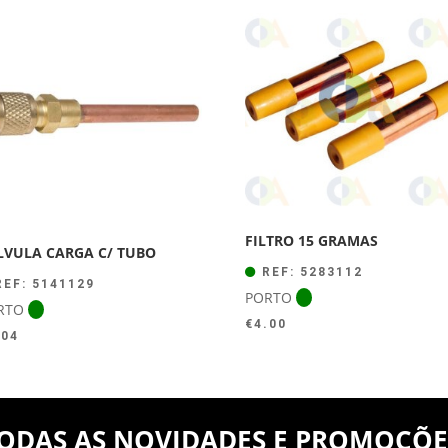
era:
é:
€44.00.
€39.50.
FILTRO 15 GRAMAS
LVULA CARGA C/ TUBO
REF: 5283112
EF: 5141129
PORTO
RTO
€
4.00
.04
ODAS AS NOVIDADES E PROMOÇÕE