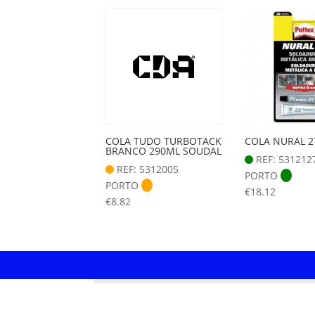
COLA TUDO TURBOTACK
COLA NURAL 2
BRANCO 290ML SOUDAL
REF: 531212
REF: 5312005
PORTO
PORTO
€
18.12
€
8.82