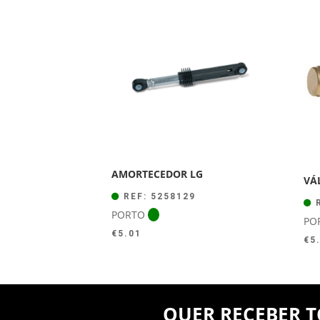
AMORTECEDOR LG
VÁ
REF: 5258129
R
PORTO
PO
€
5.01
€
5
QUER RECEBER T