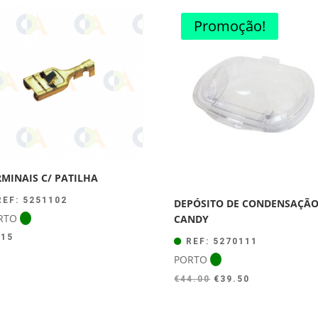
Promoção!
RMINAIS C/ PATILHA
EF: 5251102
DEPÓSITO DE CONDENSAÇÃ
RTO
CANDY
.15
REF: 5270111
PORTO
O
O
€
44.00
€
39.50
preço
preço
original
atual