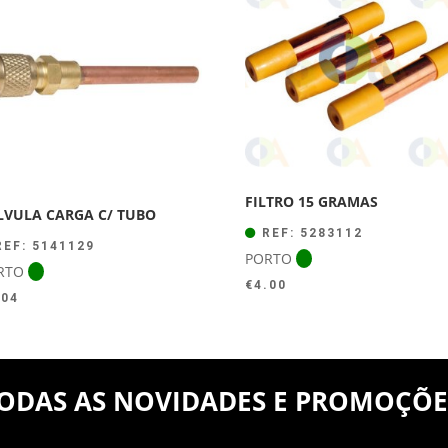
€44.00.
€39.50.
FILTRO 15 GRAMAS
LVULA CARGA C/ TUBO
REF: 5283112
EF: 5141129
PORTO
RTO
€
4.00
.04
ODAS AS NOVIDADES E PROMOÇÕE