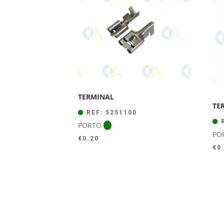
TERMINAL
TE
REF: 5251100
R
PORTO
PO
€
0.20
€
0