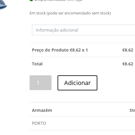
Em stock (pode ser encomendado sem stock)
Preço do Produto €
8.62
x 1
€
8.62
Total
€
8.62
Quantidade
Adicionar
de
PANOS
DE
LIMPEZA
Armazém
St
BSH
PORTO