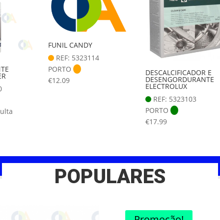
FUNIL CANDY
REF: 5323114
PORTO
TE
DESCALCIFICADOR E
ER
DESENGORDURANTE
€
12.09
ELECTROLUX
0
REF: 5323103
PORTO
ulta
€
17.99
POPULARES
Promoção!