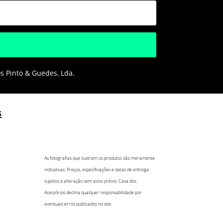
os Pinto & Guedes, Lda.
s
As fotografias que ilustram os produtos são meramente
indicativas. Preços, especificações e datas de entrega
sujeitos a alteração sem aviso prévio. Casa dos
Acessórios declina qualquer responsabilidade por
eventuais erros publicados no site.