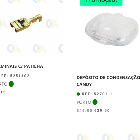
RMINAIS C/ PATILHA
EF: 5251102
DEPÓSITO DE CONDENSAÇÃ
RTO
CANDY
.15
REF: 5270111
PORTO
O
O
€
44.00
€
39.50
preço
preço
original
atual
era:
é: