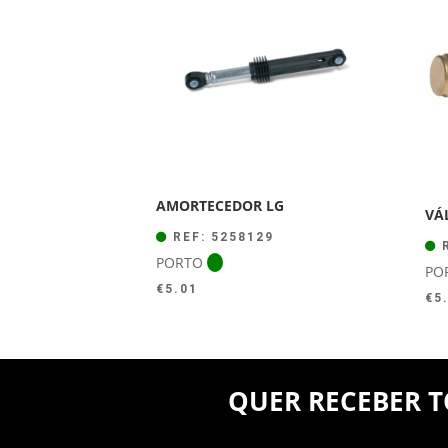
AMORTECEDOR LG
VÁ
REF: 5258129
R
PORTO
PO
€
5.01
€
5
QUER RECEBER T