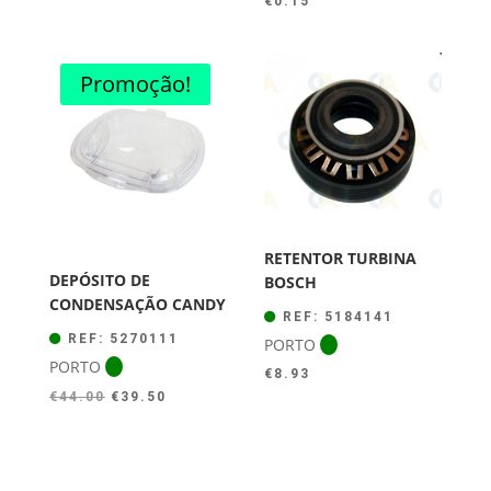
€
0.15
Promoção!
RETENTOR TURBINA
DEPÓSITO DE
BOSCH
CONDENSAÇÃO CANDY
REF: 5184141
REF: 5270111
PORTO
PORTO
€
8.93
O
O
€
44.00
€
39.50
preço
preço
original
atual
era:
é: