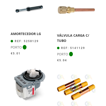
€44.00.
€39.50.
AMORTECEDOR LG
VÁLVULA CARGA C/
TUBO
REF: 5258129
PORTO
REF: 5141129
PORTO
€
5.01
€
5.04