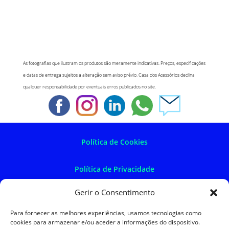
As fotografias que ilustram os produtos são meramente indicativas. Preços, especificações
e datas de entrega sujeitos a alteração sem aviso prévio. Casa dos Acessórios declina
qualquer responsabilidade por eventuais erros publicados no site.
Política de Cookies
Política de Privacidade
Gerir o Consentimento
Política de Devoluções
Para fornecer as melhores experiências, usamos tecnologias como
cookies para armazenar e/ou aceder a informações do dispositivo.
Termos e Condições