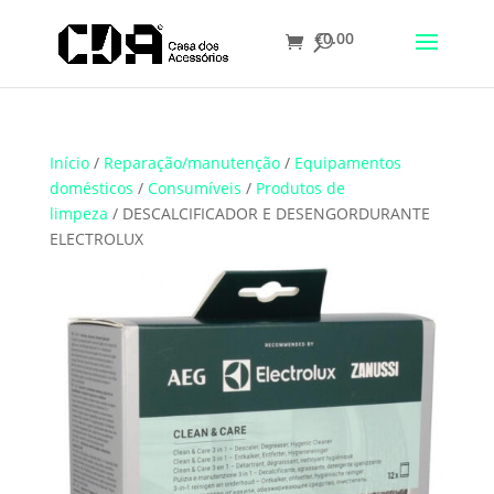
€
0.00
Translate
Início
/
Reparação/manutenção
/
Equipamentos
domésticos
/
Consumíveis
/
Produtos de
limpeza
/ DESCALCIFICADOR E DESENGORDURANTE
ELECTROLUX