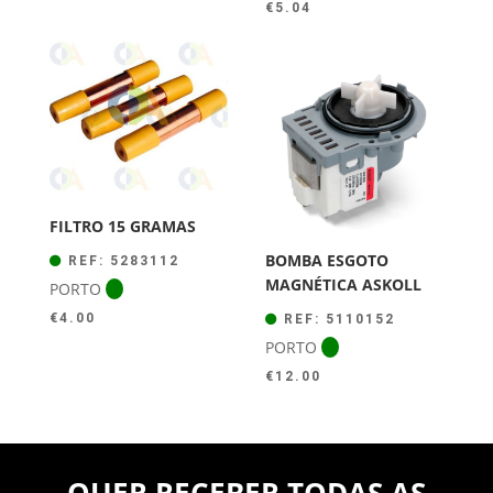
€
5.04
FILTRO 15 GRAMAS
BOMBA ESGOTO
REF: 5283112
MAGNÉTICA ASKOLL
PORTO
€
4.00
REF: 5110152
PORTO
€
12.00
QUER RECEBER TODAS AS