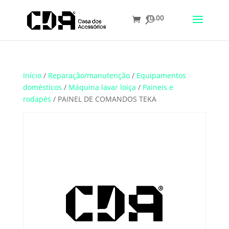
€
0.00
Translate
Início
/
Reparação/manutenção
/
Equipamentos
domésticos
/
Máquina lavar loiça
/
Paineis e
rodapés
/ PAINEL DE COMANDOS TEKA