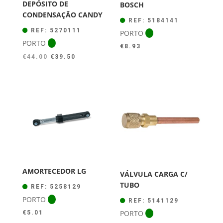
DEPÓSITO DE
BOSCH
CONDENSAÇÃO CANDY
REF: 5184141
REF: 5270111
PORTO
PORTO
€
8.93
O
O
€
44.00
€
39.50
preço
preço
original
atual
era:
é:
€44.00.
€39.50.
AMORTECEDOR LG
VÁLVULA CARGA C/
TUBO
REF: 5258129
PORTO
REF: 5141129
PORTO
€
5.01