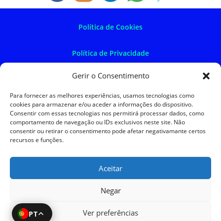
Política de Cookies
Política de Privacidade
Gerir o Consentimento
Política de Devoluções
Para fornecer as melhores experiências, usamos tecnologias como
cookies para armazenar e/ou aceder a informações do dispositivo.
Termos e Condições
Consentir com essas tecnologias nos permitirá processar dados, como
comportamento de navegação ou IDs exclusivos neste site. Não
consentir ou retirar o consentimento pode afetar negativamante certos
Resolução de Litígios
recursos e funções.
Aceitar
SKySIGMA
Negar
Ver preferências
PT