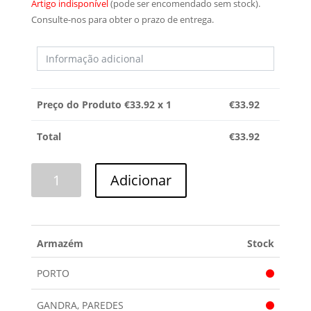
Artigo indisponível
(pode ser encomendado sem stock).
Consulte-nos para obter o prazo de entrega.
Preço do Produto €
33.92
x 1
€
33.92
Total
€
33.92
Quantidade
Adicionar
de
PAINEL
DE
COMANDOS
Armazém
Stock
TEKA
PORTO
GANDRA, PAREDES