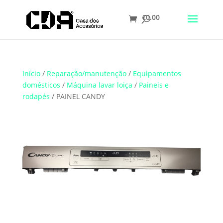
€
0.00
Translate
Início
/
Reparação/manutenção
/
Equipamentos
domésticos
/
Máquina lavar loiça
/
Paineis e
rodapés
/ PAINEL CANDY