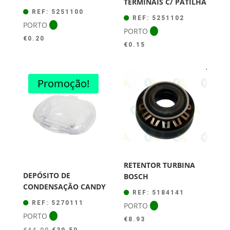
TERMINAIS C/ PATILHA
REF: 5251100
REF: 5251102
PORTO
PORTO
€
0.20
€
0.15
Promoção!
RETENTOR TURBINA
DEPÓSITO DE
BOSCH
CONDENSAÇÃO CANDY
REF: 5184141
REF: 5270111
PORTO
PORTO
€
8.93
O
O
€
44.00
€
39.50