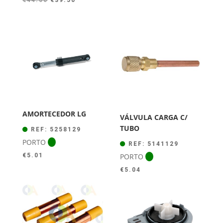
preço
preço
original
atual
era:
é:
€44.00.
€39.50.
AMORTECEDOR LG
VÁLVULA CARGA C/
TUBO
REF: 5258129
PORTO
REF: 5141129
PORTO
€
5.01
€
5.04