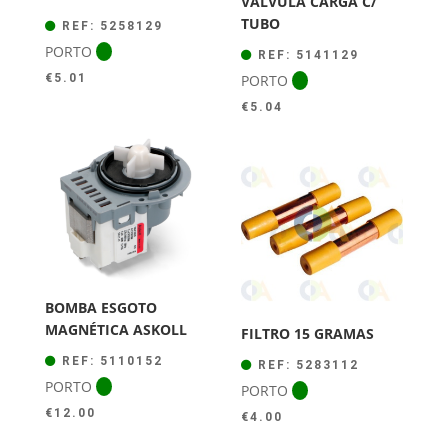
VÁLVULA CARGA C/
TUBO
REF: 5258129
PORTO
REF: 5141129
PORTO
€
5.01
€
5.04
BOMBA ESGOTO
MAGNÉTICA ASKOLL
FILTRO 15 GRAMAS
REF: 5110152
REF: 5283112
PORTO
PORTO
€
12.00
€
4.00