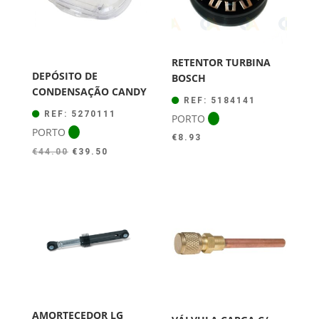
RETENTOR TURBINA
DEPÓSITO DE
BOSCH
CONDENSAÇÃO CANDY
REF: 5184141
REF: 5270111
PORTO
PORTO
€
8.93
O
O
€
44.00
€
39.50
preço
preço
original
atual
era:
é:
€44.00.
€39.50.
AMORTECEDOR LG