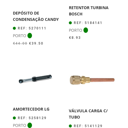
RETENTOR TURBINA
DEPÓSITO DE
BOSCH
CONDENSAÇÃO CANDY
REF: 5184141
REF: 5270111
PORTO
PORTO
€
8.93
O
O
€
44.00
€
39.50
preço
preço
original
atual
era:
é:
€44.00.
€39.50.
AMORTECEDOR LG
VÁLVULA CARGA C/
TUBO
REF: 5258129
PORTO
REF: 5141129