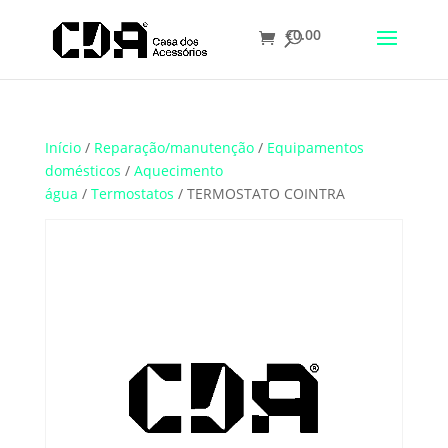
€
0.00
Translate
Início
/
Reparação/manutenção
/
Equipamentos
domésticos
/
Aquecimento
água
/
Termostatos
/ TERMOSTATO COINTRA