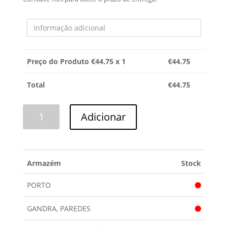
Preço do Produto €
44.75
x 1
€
44.75
Total
€
44.75
Quantidade
Adicionar
de
TERMOSTATO
COINTRA
Armazém
Stock
PORTO
GANDRA, PAREDES