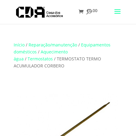
€
0.00
Translate
Início
/
Reparação/manutenção
/
Equipamentos
domésticos
/
Aquecimento
água
/
Termostatos
/ TERMOSTATO TERMO
ACUMULADOR CORBERO