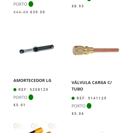
PORTO
€
8.93
O
O
€
44.00
€
39.50
preço
preço
original
atual
era:
é:
€44.00.
€39.50.
AMORTECEDOR LG
VÁLVULA CARGA C/
TUBO
REF: 5258129
PORTO
REF: 5141129
PORTO
€
5.01
€
5.04