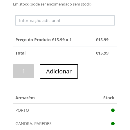
Em stock (pode ser encomendado sem stock)
Preço do Produto €
15.99
x 1
€
15.99
Total
€
15.99
Quantidade
Adicionar
de
TERMOSTATO
TERMO
ACUMULADOR
Armazém
Stock
CORBERO
PORTO
GANDRA, PAREDES