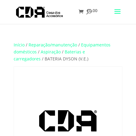
€
0.00
Translate
Início
/
Reparação/manutenção
/
Equipamentos
domésticos
/
Aspiração
/
Baterias e
carregadores
/ BATERIA DYSON (V.E.)