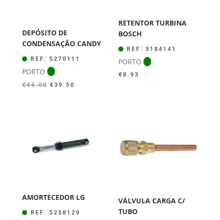
RETENTOR TURBINA
DEPÓSITO DE
BOSCH
CONDENSAÇÃO CANDY
REF: 5184141
REF: 5270111
PORTO
PORTO
€
8.93
O
O
€
44.00
€
39.50
preço
preço
original
atual
era:
é:
€44.00.
€39.50.
AMORTECEDOR LG
VÁLVULA CARGA C/
TUBO
REF: 5258129