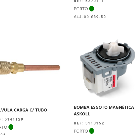
REF: 5270111
PORTO
O
O
€
44.00
€
39.50
preço
preço
original
atual
era:
é:
€44.00.
€39.50.
BOMBA ESGOTO MAGNÉTICA
LVULA CARGA C/ TUBO
ASKOLL
F: 5141129
REF: 5110152
RTO
PORTO
.04