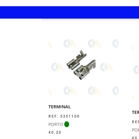
TERMINAL
TE
REF: 5251100
RE
PORTO
PO
€
0.20
€
0