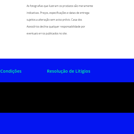
As fotografias que ilustram os produtos são meramente
indicativas. Preços, especificações e datas de entrega
sujeitos a alteração sem aviso prévio. Casa dos
Acessórios declina qualquer responsabilidade por
eventuais erros publicados no site.
 Condições
Resolução de Litígios