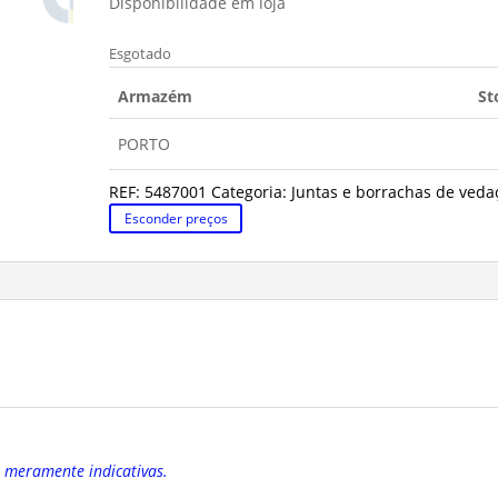
Disponibilidade em loja
Esgotado
Armazém
St
PORTO
REF:
5487001
Categoria:
Juntas e borrachas de veda
Esconder preços
o meramente indicativas.