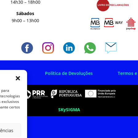
14h30 – 18h00
Sábados
9h00 – 13h00
 Privacidade
Política de Devoluções
Termos e
s para
 tecnologias
 exclusivos
mante certos
SKySIGMA
rências