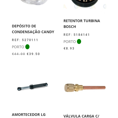
RETENTOR TURBINA
DEPÓSITO DE
BOSCH
CONDENSAÇÃO CANDY
REF: 5184141
REF: 5270111
PORTO
PORTO
€
8.93
O
O
€
44.00
€
39.50
preço
preço
original
atual
era:
é:
€44.00.
€39.50.
AMORTECEDOR LG
VÁLVULA CARGA C/