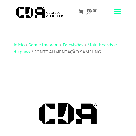
€
0.00
Translate
Início
/
Som e imagem
/
Televisões
/
Main boards e
displays
/ FONTE ALIMENTAÇÃO SAMSUNG