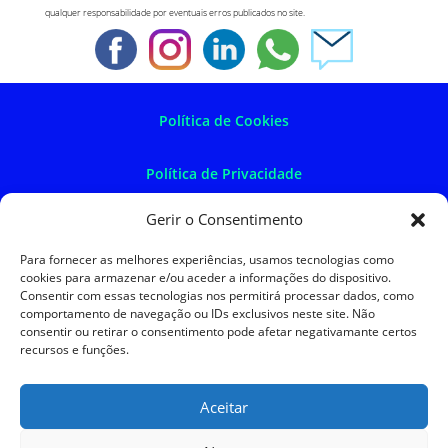
qualquer responsabilidade por eventuais erros publicados no site.
Política de Cookies
Política de Privacidade
Gerir o Consentimento
Política de Devoluções
Para fornecer as melhores experiências, usamos tecnologias como
cookies para armazenar e/ou aceder a informações do dispositivo.
Termos e Condições
Consentir com essas tecnologias nos permitirá processar dados, como
comportamento de navegação ou IDs exclusivos neste site. Não
consentir ou retirar o consentimento pode afetar negativamante certos
Resolução de Litígios
recursos e funções.
Aceitar
SKySIGMA