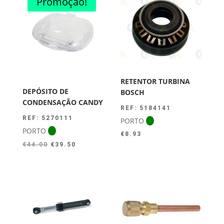
Promoção!
RETENTOR TURBINA
DEPÓSITO DE
BOSCH
CONDENSAÇÃO CANDY
REF: 5184141
REF: 5270111
PORTO
PORTO
€
8.93
O
O
€
44.00
€
39.50
preço
preço
original
atual
era:
é:
€44.00.
€39.50.