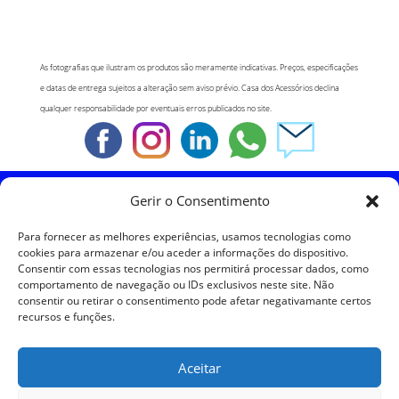
As fotografias que ilustram os produtos são meramente indicativas. Preços, especificações
e datas de entrega sujeitos a alteração sem aviso prévio. Casa dos Acessórios declina
qualquer responsabilidade por eventuais erros publicados no site.
Gerir o Consentimento
Política de Cookies
Para fornecer as melhores experiências, usamos tecnologias como
Política de Privacidade
cookies para armazenar e/ou aceder a informações do dispositivo.
Consentir com essas tecnologias nos permitirá processar dados, como
comportamento de navegação ou IDs exclusivos neste site. Não
Política de Devoluções
consentir ou retirar o consentimento pode afetar negativamante certos
recursos e funções.
Termos e Condições
Aceitar
Resolução de Litígios