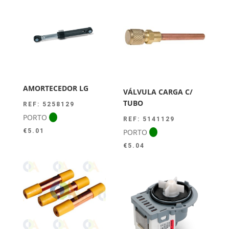
era:
é:
€44.00.
€39.50.
AMORTECEDOR LG
VÁLVULA CARGA C/
TUBO
REF: 5258129
PORTO
REF: 5141129
PORTO
€
5.01
€
5.04