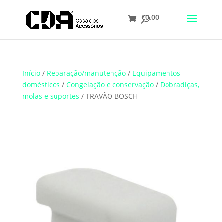
€
0.00
Translate
Início
/
Reparação/manutenção
/
Equipamentos
domésticos
/
Congelação e conservação
/
Dobradiças,
molas e suportes
/ TRAVÃO BOSCH