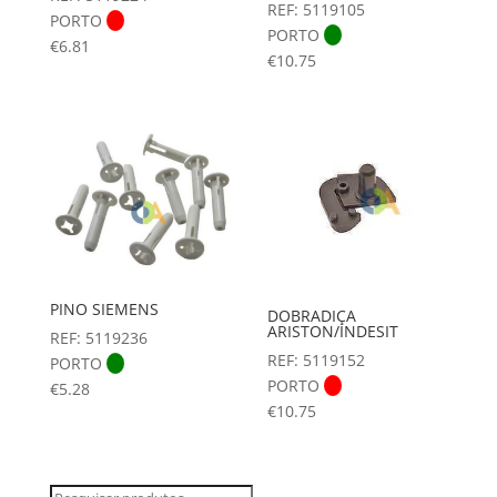
REF: 5119105
PORTO
PORTO
€
6.81
€
10.75
PINO SIEMENS
DOBRADIÇA
ARISTON/INDESIT
REF: 5119236
REF: 5119152
PORTO
PORTO
€
5.28
€
10.75