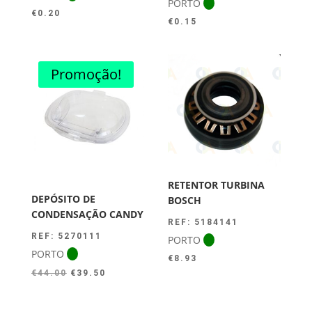
PORTO
€
0.20
€
0.15
Promoção!
RETENTOR TURBINA
DEPÓSITO DE
BOSCH
CONDENSAÇÃO CANDY
REF: 5184141
REF: 5270111
PORTO
PORTO
€
8.93
O
O
€
44.00
€
39.50
preço
preço
original
atual