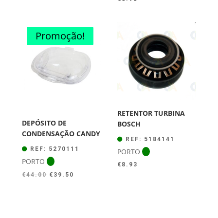
Promoção!
RETENTOR TURBINA
DEPÓSITO DE
BOSCH
CONDENSAÇÃO CANDY
REF: 5184141
REF: 5270111
PORTO
PORTO
€
8.93
O
O
€
44.00
€
39.50
preço
preço
original
atual
era:
é: