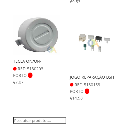
€
9.53
TECLA ON/OFF
REF: 5130203
PORTO
JOGO REPARAÇÃO BSH
€
7.07
REF: 5130153
PORTO
€
14.98