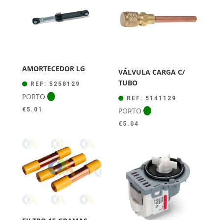
€44.00.
€39.50.
AMORTECEDOR LG
VÁLVULA CARGA C/
TUBO
REF: 5258129
PORTO
REF: 5141129
PORTO
€
5.01
€
5.04