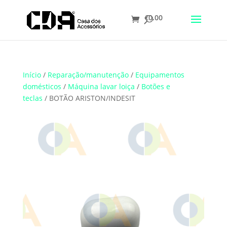
€
0.00
Translate
Início
/
Reparação/manutenção
/
Equipamentos
domésticos
/
Máquina lavar loiça
/
Botões e
teclas
/ BOTÃO ARISTON/INDESIT