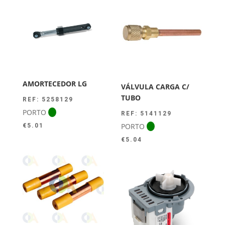
era:
é:
€44.00.
€39.50.
AMORTECEDOR LG
VÁLVULA CARGA C/
TUBO
REF: 5258129
PORTO
REF: 5141129
PORTO
€
5.01
€
5.04