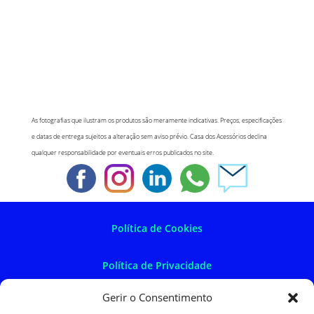
As fotografias que ilustram os produtos são meramente indicativas. Preços, especificações
e datas de entrega sujeitos a alteração sem aviso prévio. Casa dos Acessórios declina
qualquer responsabilidade por eventuais erros publicados no site.
Política de Cookies
Política de Privacidade
Gerir o Consentimento
Política de Devoluções