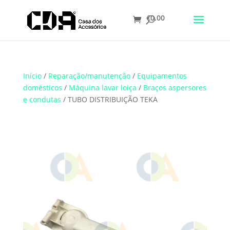
€
0.00
Translate
Início
/
Reparação/manutenção
/
Equipamentos
domésticos
/
Máquina lavar loiça
/
Braços aspersores
e condutas
/ TUBO DISTRIBUIÇÃO TEKA