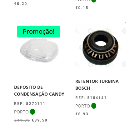
€
0.20
€
0.15
Promoção!
RETENTOR TURBINA
DEPÓSITO DE
BOSCH
CONDENSAÇÃO CANDY
REF: 5184141
REF: 5270111
PORTO
PORTO
€
8.93
O
O
€
44.00
€
39.50
preço
preço
original
atual