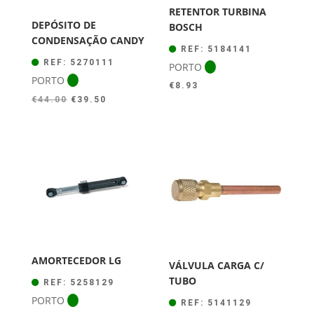
RETENTOR TURBINA
DEPÓSITO DE
BOSCH
CONDENSAÇÃO CANDY
REF: 5184141
REF: 5270111
PORTO
PORTO
€
8.93
O
O
€
44.00
€
39.50
preço
preço
original
atual
era:
é:
€44.00.
€39.50.
AMORTECEDOR LG
VÁLVULA CARGA C/
TUBO
REF: 5258129
PORTO
REF: 5141129