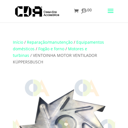
€
0.00
Translate
Início
/
Reparação/manutenção
/
Equipamentos
domésticos
/
Fogão e forno
/
Motores e
turbinas
/ VENTOINHA MOTOR VENTILADOR
KÜPPERSBUSCH