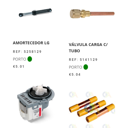
€44.00.
€39.50.
AMORTECEDOR LG
VÁLVULA CARGA C/
TUBO
REF: 5258129
PORTO
REF: 5141129
PORTO
€
5.01
€
5.04