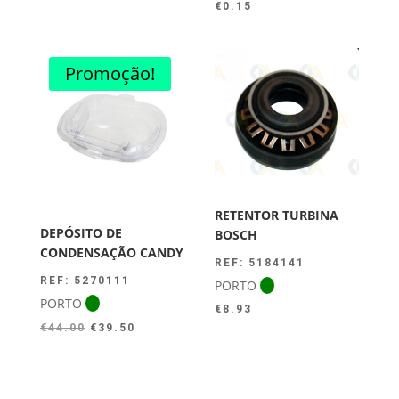
€
0.15
Promoção!
RETENTOR TURBINA
DEPÓSITO DE
BOSCH
CONDENSAÇÃO CANDY
REF: 5184141
REF: 5270111
PORTO
PORTO
€
8.93
O
O
€
44.00
€
39.50
preço
preço
original
atual
era:
é: