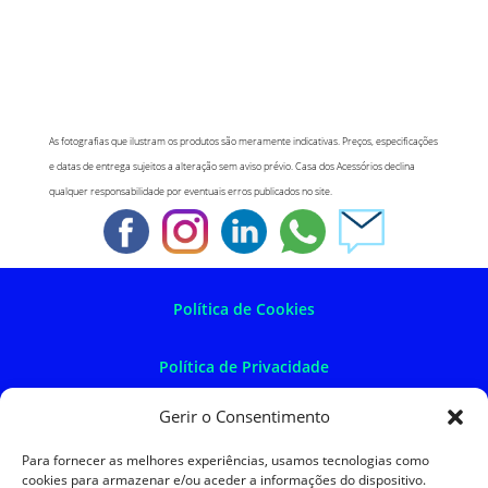
As fotografias que ilustram os produtos são meramente indicativas. Preços, especificações
e datas de entrega sujeitos a alteração sem aviso prévio. Casa dos Acessórios declina
qualquer responsabilidade por eventuais erros publicados no site.
Política de Cookies
Política de Privacidade
Gerir o Consentimento
Política de Devoluções
Para fornecer as melhores experiências, usamos tecnologias como
cookies para armazenar e/ou aceder a informações do dispositivo.
Termos e Condições